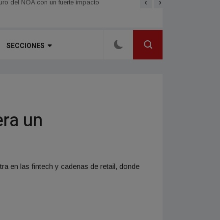
‹
›
Alberdi se consolida como 
 en el radicalismo local
nduro del NOA con un fuerte impacto
SECCIONES
era un
ra en las fintech y cadenas de retail, donde