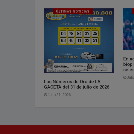
ICIAS
ÚLTIMAS NOTICIAS
En ag
ataderos cambió
biop
San Martín en el
se es
osición que
Juli
Los Números de Oro de LA
GACETA del 31 de julio de 2026
Julio 31, 2026