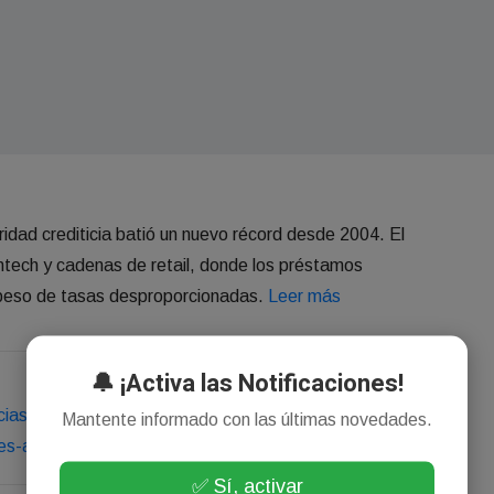
laridad crediticia batió un nuevo récord desde 2004. El
intech y cadenas de retail, donde los préstamos
l peso de tasas desproporcionadas.
Leer más
🔔 ¡Activa las Notificaciones!
icias/economia/la-morosidad-de-las-familias-no-cede-y-se-
Mantente informado con las últimas novedades.
es-altos-a40.phtml
✅ Sí, activar