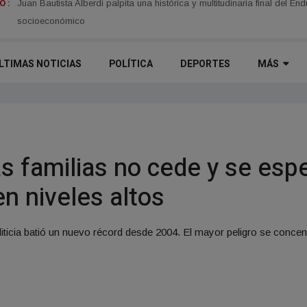
 :
La interna peronista se enciende en Concepción ante la profunda grieta
Juan Bautista Alberdi palpita una histórica y multitudinaria final del E
socioeconómico
LTIMAS NOTICIAS
POLÍTICA
DEPORTES
MÁS
s familias no cede y se esp
n niveles altos
editicia batió un nuevo récord desde 2004. El mayor peligro se concent