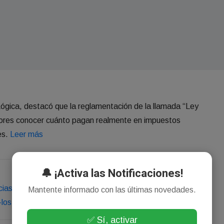
Lógica, destacó que la reglamentación de la llamada “Ley
idores conocer cuánto pagan realmente en impuestos
es.
Leer más
🔔 ¡Activa las Notificaciones!
cias/canal-e/transparencia-fiscal-entre-rios-fue-la-primera-
Mantente informado con las últimas novedades.
-los-tickets-de-compra.phtml
✅ Sí, activar