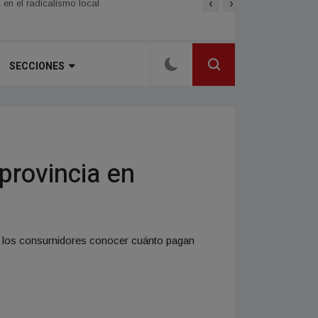
‹
›
 en el radicalismo local
Alberdi se consolida como 
SECCIONES
 provincia en
á a los consumidores conocer cuánto pagan