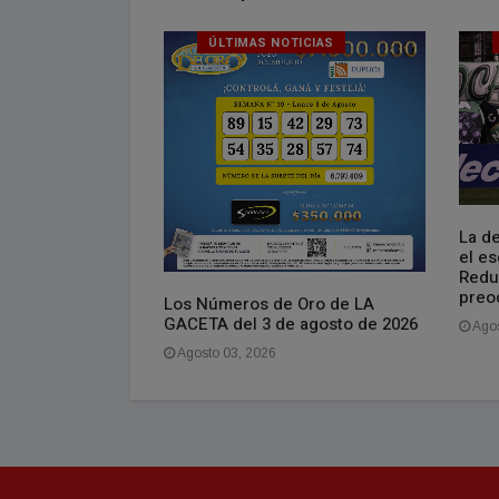
ICIAS
ÚLTIMAS NOTICIAS
La d
más información
el es
polémico
Redu
ni Infantino
preo
Los Números de Oro de LA
GACETA del 3 de agosto de 2026
Agos
Agosto 03, 2026