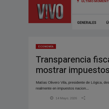
ÚLTIMO MOMENTO
ica y multitudinaria final del Enduro del NOA con un fuerte impacto
GENERALES
Ú
ECONOMÍA
Transparencia fisca
mostrar impuestos
Matías Olivero Vila, presidente de Lógica, de
realmente en impuestos nacion...
14 Mayo, 2026