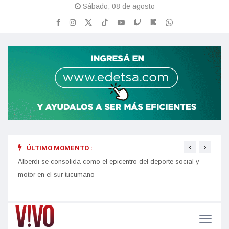
Sábado, 08 de agosto
‹
›
ÚLTIMO MOMENTO :
Alberdi se consolida como el epicentro del deporte social y
Con m
motor en el sur tucumano
la Te
Alber